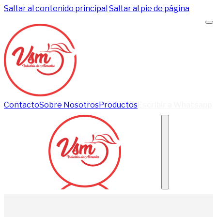
Saltar al contenido principal
Saltar al pie de página
Contacto
Sobre Nosotros
Productos
Escribir a Whatsapp